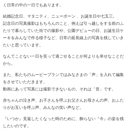
く日常の中の一日でもあります。
結婚記念日、マタニティ、ニューボーン 、お誕生日や七五三。
記念日の写真撮影はもちろんのこと、例えば引っ越しをする前のふ
たりで暮らしていた街での撮影や、公園デビューの日、お誕生日ケ
ーキをみんなで作る様子など、日常の延長線上の写真を残していき
たいと思っています。
なんてことない一日を笑って過ごせることが何よりも幸せなことだ
から。
また、私たちのムービープランではみなさまの「声」を入れて編集
をさせていただきます。
動画にあって写真には撮影できないもの、それは「音」です。
赤ちゃんの泣き声、お子さんを呼ぶお父さんお母さんの声、おふた
りがお互いを呼ぶ声、みんなの笑い声など。
『いつか』見返したくなった時のために、飾らない『今』の姿を残
したいのです。